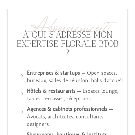
Abonnement
À QUI S’ADRESSE MON
EXPERTISE FLORALE BTOB
?
Entreprises & startups
— Open spaces,
$
bureaux, salles de réunion, halls d'accueil
Hôtels & restaurants
— Espaces lounge,
$
tables, terrasses, réceptions
Agences & cabinets professionnels
—
$
Avocats, architectes, consultants,
designers
Showrooms, boutiques & instituts
—