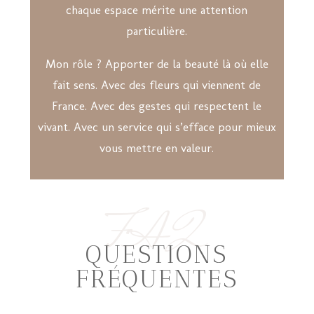
chaque espace mérite une attention
particulière.
Mon rôle ? Apporter de la beauté là où elle
fait sens. Avec des fleurs qui viennent de
France. Avec des gestes qui respectent le
vivant. Avec un service qui s’efface pour mieux
vous mettre en valeur.
FAQ
QUESTIONS
FRÉQUENTES